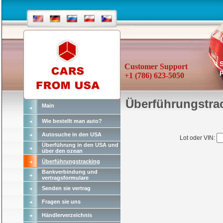
Customer Support
p
+1 (786) 623-5050
Überführungstra
Main
Wie bestellt man auto?
Autosuche in den USA
Lot oder VIN:
Überführung in den USA und
über den ozean
Überführungstracking
Bankverbindung und
vertragsformulare
Senden sie vertrag
Fragen sie uns
Händlerverzeichnis