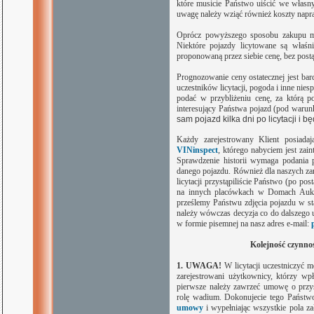
które musicie Państwo uiścić we własny
uwagę należy wziąć również koszty napr
Oprócz powyższego sposobu zakupu moż
Niektóre pojazdy licytowane są właśn
proponowaną przez siebie cenę, bez post
Prognozowanie ceny ostatecznej jest bard
uczestników licytacji, pogoda i inne nie
podać w przybliżeniu cenę, za którą po
interesujący Państwa pojazd (
pod warunk
sam pojazd kilka dni po licytacji i 
Każdy zarejestrowany Klient posiada
VINinspect
, którego nabyciem jest zai
Sprawdzenie historii wymaga podania 
danego pojazdu.
Również dla naszych za
licytacji przystąpiliście Państwo (po po
na innych placówkach w Domach Aukcyj
prześlemy Państwu zdjęcia pojazdu w sta
należy wówczas decyzja co do dalszego u
w formie pisemnej na nasz adres e-mail:
Kolejność czynno
1.
UWAGA!
W licytacji uczestniczyć m
zarejestrowani użytkownicy, którzy wp
pierwsze należy zawrzeć umowę o przystą
rolę wadium. Dokonujecie tego Państwo
umowy
i wypełniając wszystkie pola za