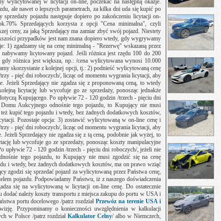
y wylicytowanej w licytacji on-line, poczekać na następną okazje.
du, ale nawet o lepszych parametrach, za kilka dni uda się kupić po
ny sprzedaży pojazdu następuje dopiero po zakończeniu licytacji on-
ok.70% Sprzedających korzysta z opcji "Cena minimalna", czyli
zej ceny, za jaką Sprzedający ma zamiar zbyć swój pojazd. Niestety
ększości przypadków jest nam znana dopiero wtedy, gdy wygrywamy
pcje: 1) zgadzamy się na cenę minimalną - "Rezerwę" wskazaną przez
 nabywamy licytowany pojazd. Jeśli różnica jest rzędu 100 do 200
gdy różnica jest większa, np.: /cena wylicytowana wynosi 10.000
y skorzystanie z kolejnej opcji, tj.: 2) podnieść wylicytowaną cenę
trzy - pięć dni roboczych/, licząc od momentu wygrania licytacji, aby
e. Jeżeli Sprzedający nie zgadza się z proponowaną ceną, to wtedy
olejną licytację lub wycofuje go ze sprzedaży, ponosząc jednakże
e dotyczą Kupującego. Po upływie 72 - 120 godzin /trzech - pięciu dni
 z Domu Aukcyjnego odnośnie tego pojazdu, to Kupujący nie musi
 też kupić tego pojazdu i wtedy, bez żadnych dodatkowych kosztów,
ytacji. Pozostaje opcja: 3) zostawić wylicytowaną w on-line cenę i
rzy - pięć dni roboczych/, licząc od momentu wygrania licytacji, aby
. Jeżeli Sprzedający nie zgadza się z tą ceną, podobnie jak wyżej, to
tację lub wycofuje go ze sprzedaży, ponosząc koszty manipulacyjne
Po upływie 72 - 120 godzin /trzech - pięciu dni roboczych/, jeżeli nie
ośnie tego pojazdu, to Kupujący nie musi zgodzić się na cenę
azdu i wtedy, bez żadnych dodatkowych kosztów, ma on prawo wziąć
dający zgodzi się sprzedać pojazd za wylicytowaną przez Państwa cenę,
cielem pojazdu. Podpowiadamy Państwu, iż z naszego doświadczenia
dza się na wylicytowaną w licytacji on-line cenę. Do ostatecznie
dodać należy koszty transportu z miejsca zakupu do portu w USA i
stwa portu docelowego /patrz rozdział
Przewóz na terenie USA i
owizję. Przypominamy o konieczności uwzględnienia w kalkulacji
ych w Polsce /patrz rozdział
Kalkulator Celny
/ albo w Niemczech,