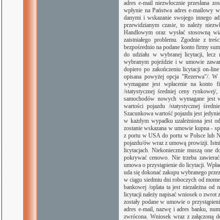
adres e-mail niezwłocznie przesłana z
wpłynie na Państwa adres e-mailowy w 
danymi i wskazanie swojego innego ad
przewidzianym czasie, to należy niezw
Handlowym oraz wysłać stosowną wia
zaistniałego problemu. Zgodnie z tr
bezpośrednio na podane konto firmy sum
do udziału w wybranej licytacji, lec
wybranym pojeździe i w umowie zawarte
dopiero po zakończeniu licytacji on-lin
opisana powyżej opcja "Rezerwa"/. 
wymagane jest wpłacenie na konto f
/statystycznej średniej ceny rynkowej
samochodów nowych wymagane jest wp
wartości pojazdu /statystycznej śred
Szacunkowa wartość pojazdu jest jedynie 
w każdym wypadku uzależniona jest od
zostanie wskazana w umowie kupna - spr
z portu w USA do portu w Polsce lub N
pojazdu/ów wraz z umową prowizji. Istn
licytacjach. Niekoniecznie muszą one 
pokrywać cenowo. Nie trzeba zawierać
umowa o przystąpienie do licytacji. Wpłac
uda się dokonać zakupu wybranego przez 
w ciągu siedmiu dni roboczych od moment
bankowej /oplata ta jest niezależna od
licytacji należy napisać wniosek o zwrot
zostały podane w umowie o przystąpienie 
adres e-mail, nazwę i adres banku, nume
zwrócona. Wniosek wraz z załączoną d