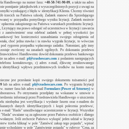
iela Handlowego na numer faxu:
+48-58-741-90-
09
, a
także na adres
 nie pomijanie jakiejkolwiek z wyszczególnionych pozycji z uwagi na
myłki wynikającej z błędu w identyfikacji Klienta. Chcemy również
ób trzecich na Państwa szkodę. Zadatek stanowi dla Sprzedającego
towanej w przypadku pomyślnego wyniku licytacji. Zadatek możecie
 opłacenia zakupionego na Państwa warunkach przedmiotu licytacji.
, Licytujący ma prawo odstąpić od uczestnictwa w licytacji i zawarcia
 z zamówieniem/ oraz odebrać zadatek w pełnej wysokości /po
ankowej/ bez konieczności uzasadniania swojego odstąpienia od
stała, choć jedna stawka i ta stawka wygrała licytacje, to wówczas
, pod rygorem przepadku wpłaconego zadatku. Natomiast, gdy inny
ek zostaje zwrócony na zasadach ogólnych. Po dokonaniu przelewu
rzedstawicielowi Handlowemu dowód dokonania przelewu bankowego
że na adres e-mail:
pl@crashescars.com
z podaniem następujących
telefonu kontaktowego, c) adres e-mail, d)kwotę zrealizowanego
nia identyfikacji wpływu przedmiotowych środków na konto naszej
nieczne jest przesłanie kopii swojego dokumentu tożsamości pod
09
lub na adres e-mail:
pl@crashescars.com
. Po wygraniu licytacji
ww. numer faxu lub adres e-mail
Formularz (Power of Attorney)
w
 jednorazowa. Po otrzymaniu przedpłaty na wskazane w umowie o
twierdzeniu informacji przez Przedstawiciela Handlowego o uiszczeniu
lu niezbędna jest weryfikacja i wysłanie faxem oraz e-mailem do
azanych danych identyfikacyjnych i kopii polecenia przelewu/,
 e-mail "Hasło" umożliwiające uczestniczenie w licytacji. Wszystkie
"Hasła" uważane są za zgłoszone przez Państwa osobiście i dlatego
wołanym. Jeśli zechcecie Państwo wykupić jeden udział w licytacji
jpierw trzeba kliknąć w pole "Zamówić zakup tego pojazdu", wpisać
tępnie wchodzimy w pole "Zamówienie pojazdu" w rubryce "Cena, za