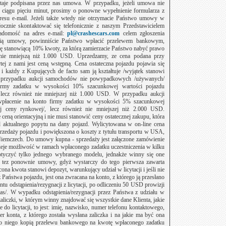
ostaje podpisana przez nas umowa. W przypadku, jeżeli umowa nie
ciągu pięciu minut, prosimy o ponowne wypełnienie formularza z
resu e-mail. Jeżeli także wtedy nie otrzymacie Państwo umowy w
łocznie skontaktować się telefonicznie z naszym Przedstawicielem
domość na adres e-mail:
pl@crashescars.com
celem zgłoszenia
eścią umowy, powinniście Państwo wpłacić przelewem bankowym,
ę stanowiącą 10% kwoty, za którą zamierzacie Państwo nabyć prawo
z nie mniejszą niż 1.000 USD. Uprzedzamy, ze cena podana przy
j z nami jest ceną wstępną. Cena ostateczna pojazdu pojawia się
e i każdy z Kupujących de facto sam ją kształtuje /wyjątek stanowi
W przypadku aukcji samochodów nie powypadkowych /używanych/
irmy zadatku w wysokości 10% szacunkowej wartości pojazdu
/, lecz również nie mniejszej niż 1.000 USD. W przypadku aukcji
łacenie na konto firmy zadatku w wysokości 5% szacunkowej
niej ceny rynkowej/, lecz również nie mniejszej niż 2.000 USD.
ceną orientacyjną i nie musi stanowić ceny ostatecznej zakupu, która
 aktualnego popytu na dany pojazd. Wylicytowana w on-line cena
zedaży pojazdu i powiększona o koszty z tytułu transportu w USA,
iemczech. Do umowy kupna - sprzedaży jest załączone zamówienie
ieje możliwość w ramach wpłaconego zadatku uczestniczenia w kilku
dotyczyć tylko jednego wybranego modelu, jednakże winny się one
 tez ponownie umowy, gdyż wystarczy do tego pierwsza zawarta
ona kwota stanowi depozyt, warunkujący udział w licytacji i jeśli nie
Państwa pojazdu, jest ona zwracana na konto, z którego ją przesłano
u odstąpienia/rezygnacji z licytacji, po odliczeniu 50 USD prowizji
 nas/. W wypadku odstąpienia/rezygnacji przez Państwa z udziału w
 zaliczki, w którym winny znajdować się wszystkie dane Klienta, jakie
do licytacji, to jest: imię, nazwisko, numer telefonu kontaktowego,
r konta, z którego została wysłana zaliczka i na jakie ma być ona
o niego kopią przelewu bankowego na kwotę wpłaconego zadatku