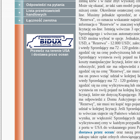
zimną krew i w razie zbyt wysokiej cen
Odpowiedzi na pytania
Może się okazać, ze taki sam model pojaz
niższej cenie. Określenie ostatecznej ce
Lista przedstawicieli
handlowych
line. Musimy jednakże uprzedzić, ze 
"Rezerwa", co oznacza wskazanie najniżs
Łączność zwrotna
informacja o "Rezerwie" w znacznej wi
licytację on-line. Istnieją wówczas 3 o
Sprzedającego i wówczas automatycznie
USD można wybrać te opcje. Jednakże, 
USD, a "Rezerwa" - 12.000 USD/, zalecam
i wtedy Sprzedający ma 72 - 120 godzin /
Przewóz na terenie USA
zgodzić się na cenę podwyższoną lub ni
i dostawa przez ocean
Sprzedający wystawia swój pojazd na k
koszty manipulacyjne licytacji, które ni
roboczych/, jeżeli nie ma odpowiedzi
zgodzić się na cenę "Rezerwę", nie musi
ma on prawo wziąć udział w kolejnej lic
wtedy Sprzedający ma 72 - 120 godziny /t
zgodzić się na cenę wylicytowaną lub nie
wystawia on swój pojazd na kolejną licy
licytacji, które nie dotyczą Kupującego. 
ma odpowiedzi z Domu Aukcyjnego odn
"Rezerwę", nie musi tez kupić tego poj
udział w kolejnej licytacji. Jeśli Sprze
to wówczas stajecie się Państwo właści
wynika, ze większość Sprzedających zga
wylicytowanej ceny w każdym przypadku 
z portu w USA do wskazanego przez Pań
dostawa przez ocean
/ oraz naszą pr
zakupu także opłat celnych obowiązując