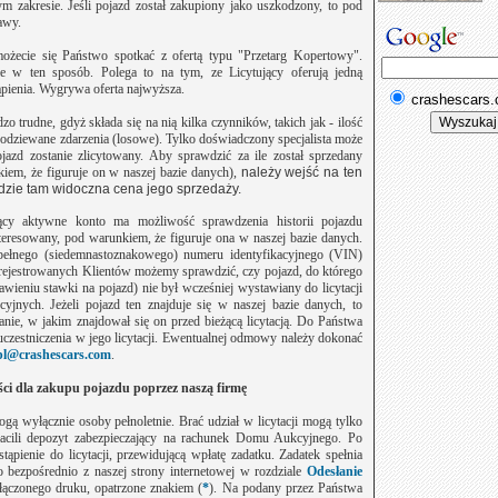
m zakresie. Jeśli pojazd został zakupiony jako uszkodzony, to pod
awy.
ecie się Państwo spotkać z ofertą typu "Przetarg Kopertowy".
ie w ten sposób. Polega to na tym, ze Licytujący oferują jedną
ąpienia. Wygrywa oferta najwyższa.
crashescars
zo trudne, gdyż składa się na nią kilka czynników, takich jak - ilość
spodziewane zdarzenia (losowe). Tylko doświadczony specjalista może
jazd zostanie zlicytowany.
Aby sprawdzić za ile został sprzedany
iem, że figuruje on w naszej bazie danych),
należy wejść na ten
będzie tam widoczna cena jego sprzedaży.
jący aktywne konto ma możliwość sprawdzenia historii pojazdu
nteresowany, pod warunkiem, że figuruje ona w naszej bazie danych.
pełnego (siedemnastoznakowego) numeru identyfikacyjnego (VIN)
rejestrowanych Klientów możemy sprawdzić, czy pojazd, do którego
stawieniu stawki na pojazd) nie był wcześniej wystawiany do licytacji
nych. Jeżeli pojazd ten znajduje się w naszej bazie danych, to
nie, w jakim znajdował się on przed bieżącą licytacją. Do Państwa
czestniczenia w jego licytacji. Ewentualnej odmowy należy dokonać
pl@crashescars.com
.
ści dla zakupu pojazdu poprzez naszą firmę
ogą wyłącznie osoby pełnoletnie. Brać udział w licytacji mogą tylko
łacili depozyt zabezpieczający na rachunek Domu Aukcyjnego. Po
pienie do licytacji, przewidującą wpłatę zadatku. Zadatek spełnia
 bezpośrednio z naszej strony internetowej
w rozdziale
Odesłanie
łączonego druku, opatrzone znakiem (
*
). Na podany przez Państwa