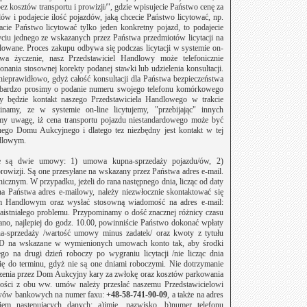
bez kosztów transportu i prowizji/", gdzie wpisujecie Państwo cenę za
dów i podajecie ilość pojazdów, jaką chcecie Państwo licytować, np.
acie Państwo licytować tylko jeden konkretny pojazd, to podajecie
yciu jednego ze wskazanych przez Państwa przedmiotów licytacji na
ulowane. Proces zakupu odbywa się podczas licytacji w systemie on-
wa życzenie, nasz Przedstawiciel Handlowy może telefonicznie
ania stosownej korekty podanej stawki lub udzielenia konsultacji.
nieprawidłowo, gdyż całość konsultacji dla Państwa bezpieczeństwa
 bardzo prosimy o podanie numeru swojego telefonu komórkowego
y będzie kontakt naszego Przedstawiciela Handlowego w trakcie
minamy, ze w systemie on-line licytujemy, "przebijając" innych
 uwagę, iż cena transportu pojazdu niestandardowego może być
ego Domu Aukcyjnego i dlatego tez niezbędny jest kontakt w tej
ndlowym.
e są dwie umowy: 1) umowa kupna-sprzedaży pojazdu/ów, 2)
wizji. Są one przesyłane na wskazany przez Państwa adres e-mail.
nicznym. W przypadku, jeżeli do rana następnego dnia, licząc od daty
na Państwa adres e-mailowy, należy niezwłocznie skontaktować się
lem Handlowym oraz wysłać stosowną wiadomość na adres e-mail:
zaistniałego problemu. Przypominamy o dość znacznej różnicy czasu
no, najlepiej do godz. 10.00, powinniście Państwo dokonać wpłaty
a-sprzedaży /wartość umowy minus zadatek/ oraz kwoty z tytułu
 na wskazane w wymienionych umowach konto tak, aby środki
o na drugi dzień roboczy po wygraniu licytacji /nie licząc dnia
a się do terminu, gdyż nie są one dniami roboczymi. Nie dotrzymanie
czenia przez Dom Aukcyjny kary za zwłokę oraz kosztów parkowania
ności z obu ww. umów należy przesłać naszemu Przedstawicielowi
wów bankowych na numer faxu:
+48-58-741-90-
09
, a
także na adres
iem następujących danych: a)imię, nazwisko, b)numer telefonu