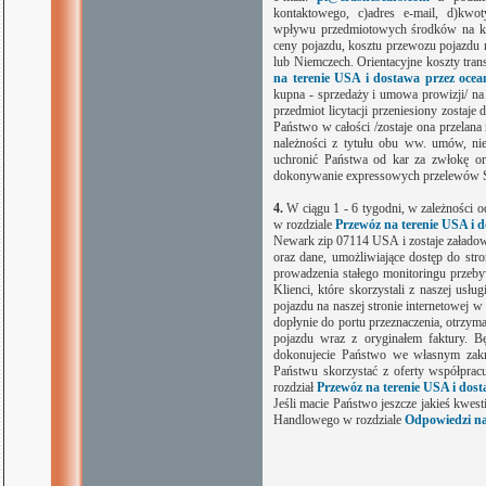
kontaktowego, c)adres e-mail, d)kwot
wpływu przedmiotowych środków na kont
ceny pojazdu, kosztu przewozu pojazdu
lub Niemczech. Orientacyjne koszty trans
na terenie USA i dostawa przez ocea
kupna - sprzedaży i umowa prowizji/ na 
przedmiot licytacji przeniesiony zostaj
Państwo w całości /zostaje ona przela
należności z tytułu obu ww. umów, nie
uchronić Państwa od kar za zwłokę or
dokonywanie expressowych przelewów
4.
W ciągu 1 - 6 tygodni, w zależności od
w rozdziale
Przewóz na terenie USA i 
Newark zip 07114 USA i zostaje załado
oraz dane, umożliwiające dostęp do stron
prowadzenia stałego monitoringu przebyw
Klienci, które skorzystali z naszej usł
pojazdu na naszej stronie internetowej w
dopłynie do portu przeznaczenia, otrzy
pojazdu wraz z oryginałem faktury. Bę
dokonujecie Państwo we własnym zakre
Państwu skorzystać z oferty współprac
rozdział
Przewóz na terenie USA i dost
Jeśli macie Państwo jeszcze jakieś kwest
Handlowego w rozdziale
Odpowiedzi na