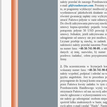
należy przesłać do naszego Przedstawic
e-mail:
pl@crashescars.com
. Prosimy o
to, ze pragniemy wykluczyć możliwość po
wyeliminować jakiekolwiek działanie os
również gwarancję zapłaty ceny wylicy
utracić Państwo jedynie w razie odmowy
Do chwili zalicytowania pierwszej stawki
umowy kupna-sprzedaży pojazdu /wraz
potrąceniu jedynie 50 USD prowizji b
umowy. Jednakże, jeżeli zalicytowana zo
odstąpienie od umowy nie jest możliwe
Licytant przebije tą stawkę, to zadat
należności należy przesłać naszemu P
na numer faxu:
+48-58-741-90-
09
, a
tak
danych: a) imię, nazwisko, b) numer 
przelewu /zadatku/, celem przyspiesze
firmy.
2.
Dla uczestniczenia w licytacjach ko
wskazany numer faxu:
+48-58-741-90-
należy wypełnić, podpisać i odesłać na 
języku angielskim. Jest to procedura
przystąpienie do licytacji konto oraz po
przez Państwa kwoty zadatku /w tym ce
Przedstawiciela Handlowego wyżej wsk
otrzymacie Państwo od nas na swój adres
stawki zgłoszone z wykorzystaniem ww. 
nie należy go udostępniać osobom niepo
spośród kilku znalezionych w bazie, na
swój adres e-mail i podać "Hasło". Nas