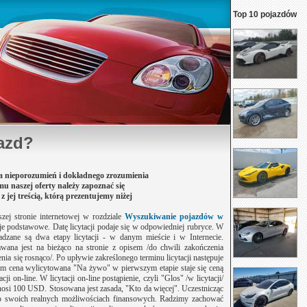
Top 10 pojazdów
azd?
a nieporozumień i dokładnego zrozumienia
zmu
naszej oferty należy zapoznać się
z jej treścią,
którą prezentujemy niżej
ej stronie internetowej w rozdziale
Wyszukiwanie pojazdów w
e podstawowe. Datę licytacji podaje się w odpowiedniej rubryce. W
zane są dwa etapy licytacji - w danym mieście i w Internecie.
awana jest na bieżąco na stronie z opisem /do chwili zakończenia
mienia się rosnąco/. Po upływie zakreślonego terminu licytacji następuje
 czym cena wylicytowana "Na żywo" w pierwszym etapie staje się ceną
i on-line. W licytacji on-line postąpienie, czyli "Glos" /w licytacji/
si 100 USD. Stosowana jest zasada, "Kto da więcej". Uczestnicząc
ać o swoich realnych możliwościach finansowych. Radzimy zachować