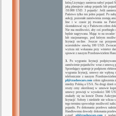
którą Licytujący zamierza nabyć pojazd /
jaką planujecie zakup pojazdu lub pojaz
/10.000 USD. 3 pojazdy/. Jeśli zamierz
Państwo tylko ten jeden pojazd. Po nab
aukcji, pozostałe zamówienia zostają an
line i w czasie jej trwania na Państ
skontaktować się z Państwem celem dokon
Nie ma możliwości, aby coś przebiegło 
będzie nagrywana. Mając to na uwadze
lub stacjonarnego, pod którym możliw
licytacji on-line. Jeszcze raz przypo
uczestników stawką 100 USD. Zwracamy
wyższa niż wskazana przy winietce dan
sprawie z naszym Przedstawicielem Ha
3.
Po wygraniu licytacji podpisywan
zamówienie pojazdu/ów wraz z umową pro
Sprzedający opatruje je podpisem elektro
wygrania licytacji, umowy nie wpłyną 
telefonicznie z naszym Przedstawicie
pl@crashescars.com
celem zgłoszenia 
miedzy Polską a USA. Na drugi dzień ra
reszty ceny określonej w umowie kupn
umowy prowizji w wysokości 500 USD
znalazły się na koncie Domu Aukcyjneg
licytacji/. Soboty i niedziele nie wlicz
tego terminu spowoduje możliwość nali
pojazdu. Po dokonaniu przelewu należ
Handlowemu dowody dokonania przele
e-mail:
pl@crashescars.com
z podan