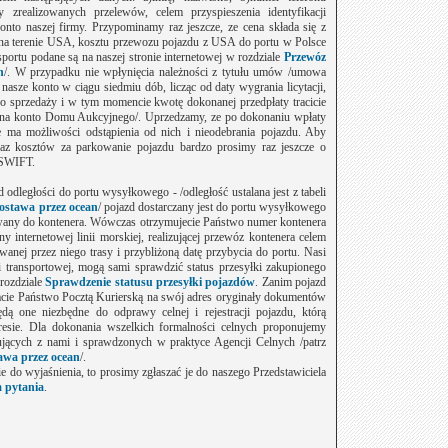
y zrealizowanych przelewów, celem przyspieszenia identyfikacji
o naszej firmy. Przypominamy raz jeszcze, ze cena składa się z
 na terenie USA, kosztu przewozu pojazdu z USA do portu w Polsce
portu podane są na naszej stronie internetowej w rozdziale
Przewóz
n
/. W przypadku nie wpłynięcia należności z tytułu umów /umowa
nasze konto w ciągu siedmiu dób, licząc od daty wygrania licytacji,
e do sprzedaży i w tym momencie kwotę dokonanej przedpłaty tracicie
na na konto Domu Aukcyjnego/. Uprzedzamy, ze po dokonaniu wpłaty
 ma możliwości odstąpienia od nich i nieodebrania pojazdu. Aby
az kosztów za parkowanie pojazdu bardzo prosimy raz jeszcze o
 SWIFT.
 odległości do portu wysyłkowego - /odległość ustalana jest z tabeli
dostawa przez ocean
/ pojazd dostarczany jest do portu wysyłkowego
wany do kontenera. Wówczas otrzymujecie Państwo numer kontenera
y internetowej linii morskiej, realizującej przewóz kontenera celem
anej przez niego trasy i przybliżoną datę przybycia do portu. Nasi
ugi transportowej, mogą sami sprawdzić status przesyłki zakupionego
 rozdziale
Sprawdzenie statusu przesyłki pojazdów
. Zanim pojazd
macie Państwo Pocztą Kurierską na swój adres oryginały dokumentów
dą one niezbędne do odprawy celnej i rejestracji pojazdu, którą
sie. Dla dokonania wszelkich formalności celnych proponujemy
ujących z nami i sprawdzonych w praktyce Agencji Celnych /patrz
awa przez ocean
/.
ie do wyjaśnienia, to prosimy zgłaszać je do naszego Przedstawiciela
 pytania
.