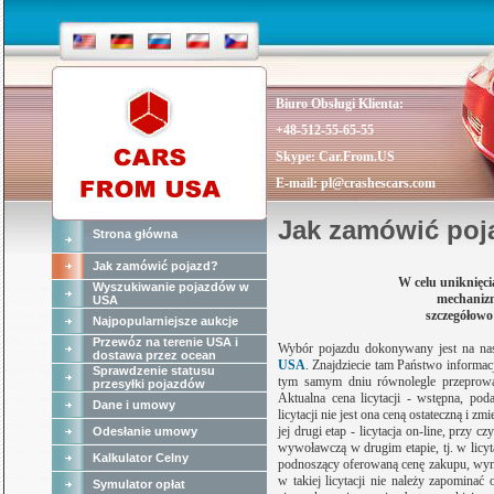
Biuro Obsługi Klienta:
+48-512-55-65-55
Skype:
Car.From.US
E-mail:
pl@crashescars.com
Jak zamówić poj
Strona główna
Jak zamówić pojazd?
W celu uniknięci
Wyszukiwanie pojazdów w
mechani
USA
szczegółowo 
Najpopularniejsze aukcje
Przewóz na terenie USA i
Wybór pojazdu dokonywany jest na nasz
dostawa przez ocean
USA
.
Znajdziecie tam Państwo informacj
Sprawdzenie statusu
tym samym dniu równolegle przeprowad
przesyłki pojazdów
Aktualna cena licytacji - wstępna, pod
Dane i umowy
licytacji nie jest ona ceną ostateczną i z
jej drugi etap - licytacja on-line, przy
Odesłanie umowy
wywoławczą w drugim etapie, tj. w licytacj
Kalkulator Celny
podnoszący oferowaną cenę zakupu, wyno
w takiej licytacji nie należy zapomin
Symulator opłat