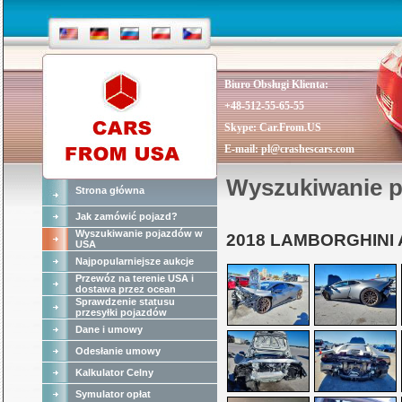
Biuro Obsługi Klienta:
+48-512-55-65-55
Skype:
Car.From.US
E-mail:
pl@crashescars.com
Wyszukiwanie 
Strona główna
Jak zamówić pojazd?
Wyszukiwanie pojazdów w
2018 LAMBORGHINI
USA
Najpopularniejsze aukcje
Przewóz na terenie USA i
dostawa przez ocean
Sprawdzenie statusu
przesyłki pojazdów
Dane i umowy
Odesłanie umowy
Kalkulator Celny
Symulator opłat