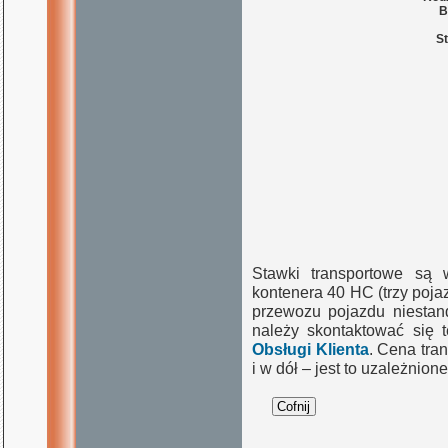
B
St
Stawki transportowe są 
kontenera 40 HC (trzy poj
przewozu pojazdu niestand
należy skontaktować się 
Obsługi Klienta
. Cena tra
i w dół – jest to uzależnio