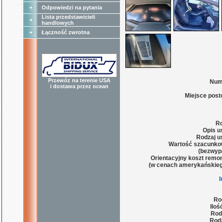
Odpowiedzi na pytania
Lista przedstawicieli
handlowych
Łączność zwrotna
Przewóz na terenie USA
Num
i dostawa przez ocean
Miejsce post
Ro
Opis u
Rodzaj u
Wartość szacunko
(bezwyp
Orientacyjny koszt remon
(w cenach amerykańskieg
Ro
Iloś
Rod
Rodz