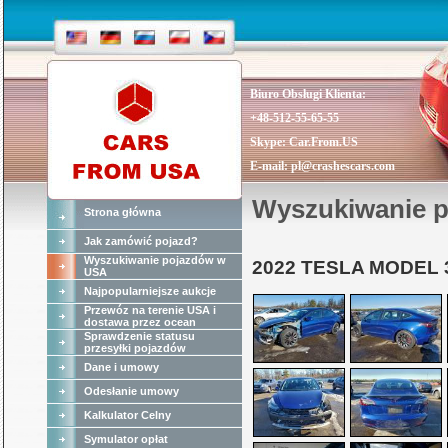
Biuro Obsługi Klienta:
+48-512-55-65-55
Skype:
Car.From.US
E-mail:
pl@crashescars.com
Wyszukiwanie 
Strona główna
Jak zamówić pojazd?
Wyszukiwanie pojazdów w
2022 TESLA MODEL 
USA
Najpopularniejsze aukcje
Przewóz na terenie USA i
dostawa przez ocean
Sprawdzenie statusu
przesyłki pojazdów
Dane i umowy
Odesłanie umowy
Kalkulator Celny
Symulator opłat