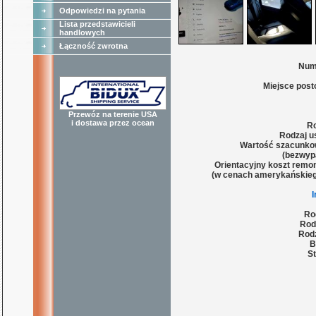
Odpowiedzi na pytania
Lista przedstawicieli
handlowych
Łączność zwrotna
Num
Miejsce post
Przewóz na terenie USA
i dostawa przez ocean
Ro
Rodzaj u
Wartość szacunko
(bezwyp
Orientacyjny koszt remon
(w cenach amerykańskieg
Ro
Rod
Rodz
B
St