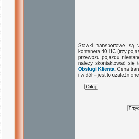
Stawki transportowe są 
kontenera 40 HC (trzy poj
przewozu pojazdu niestand
należy skontaktować się 
Obsługi Klienta
. Cena tra
i w dół – jest to uzależnio