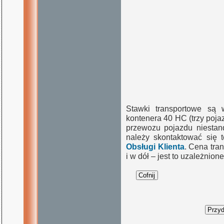
Stawki transportowe są 
kontenera 40 HC (trzy poj
przewozu pojazdu niestand
należy skontaktować się 
Obsługi Klienta
. Cena tra
i w dół – jest to uzależnio