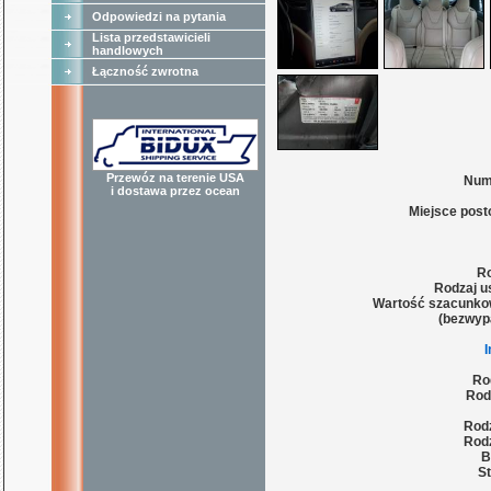
Odpowiedzi na pytania
Lista przedstawicieli
handlowych
Łączność zwrotna
Przewóz na terenie USA
Num
i dostawa przez ocean
Miejsce post
Ro
Rodzaj u
Wartość szacunko
(bezwyp
Ro
Rod
Rodz
Rodz
B
St