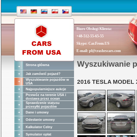
Biuro Obsługi Klienta:
+48-512-55-65-55
Skype:
Car.From.US
E-mail:
pl@crashescars.com
Wyszukiwanie 
Strona główna
Jak zamówić pojazd?
Wyszukiwanie pojazdów w
2016 TESLA MODEL 
USA
Najpopularniejsze aukcje
Przewóz na terenie USA i
dostawa przez ocean
Sprawdzenie statusu
przesyłki pojazdów
Dane i umowy
Odesłanie umowy
Kalkulator Celny
Symulator opłat