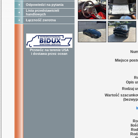
Odpowiedzi na pytania
Lista przedstawicieli
handlowych
Łączność zwrotna
Przewóz na terenie USA
Num
i dostawa przez ocean
Miejsce post
Ro
Opis u
Rodzaj u
Wartość szacunko
(bezwyp
Ro
Iloś
Rod
Rodz