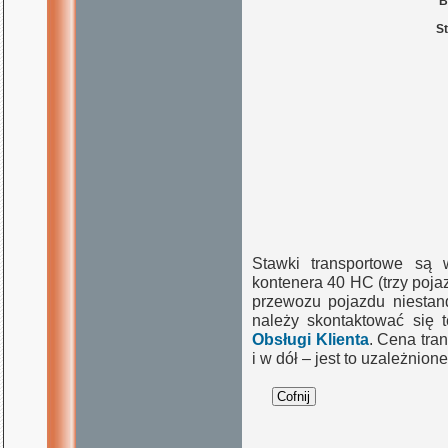
B
St
Stawki transportowe są 
kontenera 40 HC (trzy poj
przewozu pojazdu niestand
należy skontaktować się 
Obsługi Klienta
. Cena tra
i w dół – jest to uzależnio