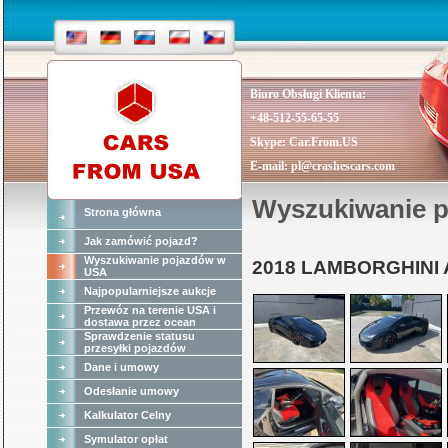
Biuro Obsługi Klienta:
+48-512-55-65-55
Skype:
Car.From.US
E-mail:
pl@crashescars.com
Wyszukiwanie 
Strona główna
Jak zamówić pojazd?
Wyszukiwanie pojazdów w
2018 LAMBORGHINI
USA
Najpopularniejsze aukcje
Przewóz na terenie USA i
dostawa przez ocean
Sprawdzenie statusu
przesyłki pojazdów
Dane i umowy
Odesłanie umowy
Kalkulator Celny
Symulator opłat