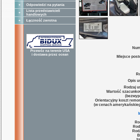
Odpowiedzi na pytania
Lista przedstawicieli
handlowych
Łączność zwrotna
Num
Przewóz na terenie USA
i dostawa przez ocean
Miejsce post
Ro
Opis u
Rodzaj u
Wartość szacunko
(bezwyp
Orientacyjny koszt remon
(w cenach amerykańskieg
Ro
Rod
Rodz
B
St