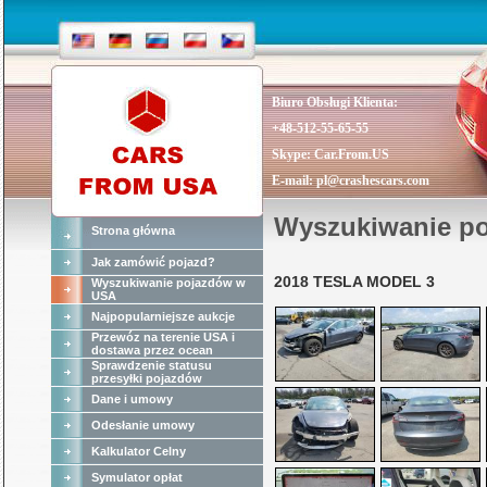
Biuro Obsługi Klienta:
+48-512-55-65-55
Skype:
Car.From.US
E-mail:
pl@crashescars.com
Wyszukiwanie p
Strona główna
Jak zamówić pojazd?
2018 TESLA MODEL 3
Wyszukiwanie pojazdów w
USA
Najpopularniejsze aukcje
Przewóz na terenie USA i
dostawa przez ocean
Sprawdzenie statusu
przesyłki pojazdów
Dane i umowy
Odesłanie umowy
Kalkulator Celny
Symulator opłat