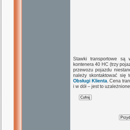
Stawki transportowe są 
kontenera 40 HC (trzy poj
przewozu pojazdu niestand
należy skontaktować się 
Obsługi Klienta
. Cena tra
i w dół – jest to uzależnio