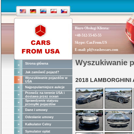
Biuro Obsługi Klienta:
+48-512-55-65-55
Skype:
Car.From.US
E-mail:
pl@crashescars.com
Wyszukiwanie 
Strona główna
Jak zamówić pojazd?
Wyszukiwanie pojazdów w
2018 LAMBORGHINI
USA
Najpopularniejsze aukcje
Przewóz na terenie USA i
dostawa przez ocean
Sprawdzenie statusu
przesyłki pojazdów
Dane i umowy
Odesłanie umowy
Kalkulator Celny
Symulator opłat