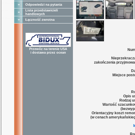
Odpowiedzi na pytania
Lista przedstawicieli
handlowych
Łączność zwrotna
Przewóz na terenie USA
Num
i dostawa przez ocean
Nieprzekracza
zakończenia przyjmowa
Da
Miejsce post
Ro
Opis u
Rodzaj u
Wartość szacunko
(bezwyp
Orientacyjny koszt remon
(w cenach amerykańskieg
Ro