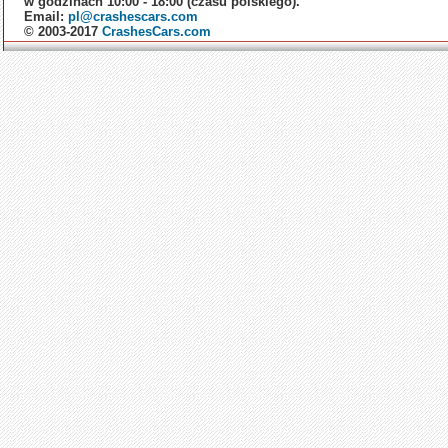
w godzinach 10:00 - 18:00 (czasu polskiego).
Email:
pl@crashescars.com
© 2003-2017
CrashesCars.com