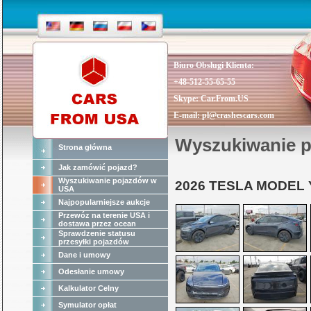
Biuro Obsługi Klienta:
+48-512-55-65-55
Skype:
Car.From.US
E-mail:
pl@crashescars.com
Wyszukiwanie 
Strona główna
Jak zamówić pojazd?
Wyszukiwanie pojazdów w
2026 TESLA MODEL 
USA
Najpopularniejsze aukcje
Przewóz na terenie USA i
dostawa przez ocean
Sprawdzenie statusu
przesyłki pojazdów
Dane i umowy
Odesłanie umowy
Kalkulator Celny
Symulator opłat