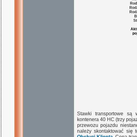
Rod
Rodz
Rodz
B
St
Akt
po
Stawki transportowe są 
kontenera 40 HC (trzy poj
przewozu pojazdu niestand
należy skontaktować się 
Obsługi Klienta
. Cena tra