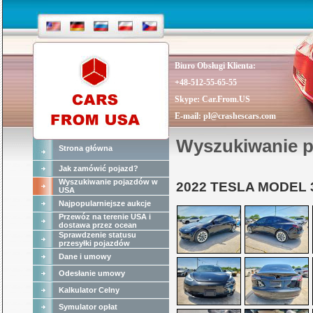
Biuro Obsługi Klienta:
+48-512-55-65-55
Skype:
Car.From.US
E-mail:
pl@crashescars.com
Wyszukiwanie 
Strona główna
Jak zamówić pojazd?
Wyszukiwanie pojazdów w
2022 TESLA MODEL 
USA
Najpopularniejsze aukcje
Przewóz na terenie USA i
dostawa przez ocean
Sprawdzenie statusu
przesyłki pojazdów
Dane i umowy
Odesłanie umowy
Kalkulator Celny
Symulator opłat