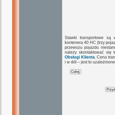
Stawki transportowe są 
kontenera 40 HC (trzy poj
przewozu pojazdu niestand
należy skontaktować się 
Obsługi Klienta
. Cena tra
i w dół – jest to uzależnio