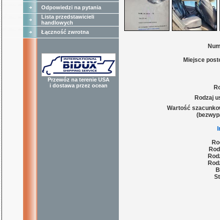
Odpowiedzi na pytania
Lista przedstawicieli
handlowych
Łączność zwrotna
Num
Miejsce post
Przewóz na terenie USA
i dostawa przez ocean
Ro
Rodzaj u
Wartość szacunko
(bezwyp
Ro
Rod
Rodz
Rodz
B
St