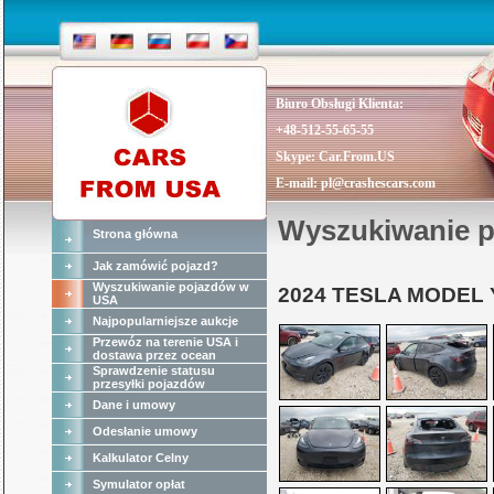
Biuro Obsługi Klienta:
+48-512-55-65-55
Skype:
Car.From.US
E-mail:
pl@crashescars.com
Wyszukiwanie 
Strona główna
Jak zamówić pojazd?
Wyszukiwanie pojazdów w
2024 TESLA MODEL 
USA
Najpopularniejsze aukcje
Przewóz na terenie USA i
dostawa przez ocean
Sprawdzenie statusu
przesyłki pojazdów
Dane i umowy
Odesłanie umowy
Kalkulator Celny
Symulator opłat