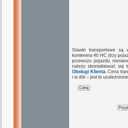
Stawki transportowe są 
kontenera 40 HC (trzy poj
przewozu pojazdu niestand
należy skontaktować się 
Obsługi Klienta
. Cena tra
i w dół – jest to uzależnio