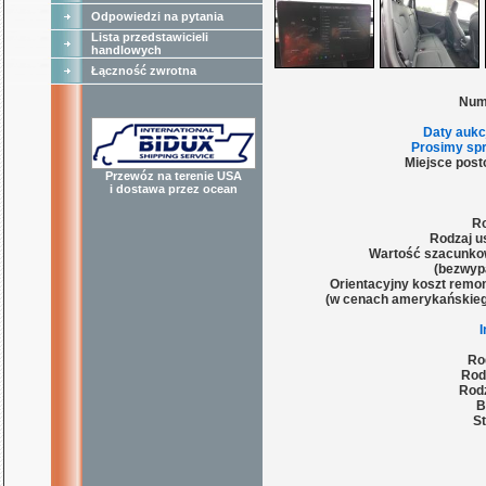
Odpowiedzi na pytania
Lista przedstawicieli
handlowych
Łączność zwrotna
Num
Daty aukc
Prosimy spr
Miejsce post
Przewóz na terenie USA
i dostawa przez ocean
Ro
Rodzaj u
Wartość szacunko
(bezwyp
Orientacyjny koszt remon
(w cenach amerykańskieg
Ro
Rod
Rodz
B
St