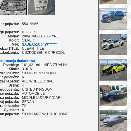
er pojazdu:
55419966
oju pojazdu:
ID - BOISE
Model:
2004 JAGUAR X-TYPE
Kolor:
SILVER
VIN:
SAJEA51C04W******
dzaj TITLE:
CLEAN TITLE
szkodzenia:
USZKODZENIE Z PRZODU
Informacja dodatkowa
Przebieg:
161,421 mil - NIEAKTUALNY
Silnik:
3.0L 6
dzaj paliwa:
SILNIK BENZYNOWY
ć cylindrów:
6
zaj napędu:
ALL WHEEL DRIVE
Drzwi:
4
producenta:
UNITED KINGDOM
aj pojazdu:
AUTOMOBILE
sa pojazdu:
MIDDLE LUXURY (CAR)
aj pojazdu:
SEDAN
ranchcode:
72
Cylinder:
6
an pojazdu:
SILNIK MOŻNA URUCHOMIĆ