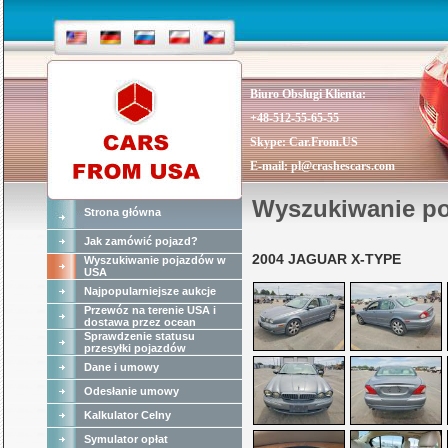
Biuro Obsługi Klienta:
+48-512-55-65-55
Skype:
Car.From.US
E-mail:
pl@crashescars.com
Wyszukiwanie p
Strona główna
Jak zamówić pojazd?
2004 JAGUAR X-TYPE
Wyszukiwanie pojazdów w
USA
Najpopularniejsze aukcje
Przewóz na terenie USA i
dostawa przez ocean
Sprawdzenie statusu
przesyłki pojazdów
Dane i umowy
Odesłanie umowy
Kalkulator Celny
Symulator opłat