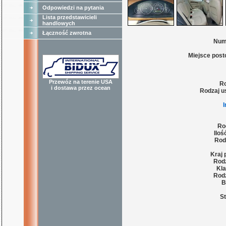
Odpowiedzi na pytania
Lista przedstawicieli
handlowych
Łączność zwrotna
Num
Miejsce post
Przewóz na terenie USA
Ro
i dostawa przez ocean
Rodzaj u
Ro
Iloś
Rod
Kraj 
Rodz
Kla
Rodz
B
St