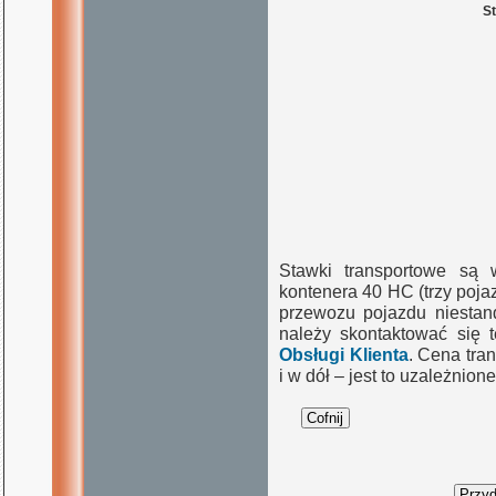
St
Stawki transportowe są 
kontenera 40 HC (trzy poj
przewozu pojazdu niestand
należy skontaktować się 
Obsługi Klienta
. Cena tra
i w dół – jest to uzależnio