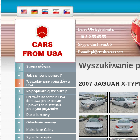
Biuro Obsługi Klienta:
+48-512-55-65-55
Skype:
Car.From.US
E-mail:
pl@crashescars.com
Wyszukiwanie 
Strona główna
Jak zamówić pojazd?
Wyszukiwanie pojazdów w
2007 JAGUAR X-TYP
USA
Najpopularniejsze aukcje
Przewóz na terenie USA i
dostawa przez ocean
Sprawdzenie statusu
przesyłki pojazdów
Dane i umowy
Odesłanie umowy
Kalkulator Celny
Symulator opłat