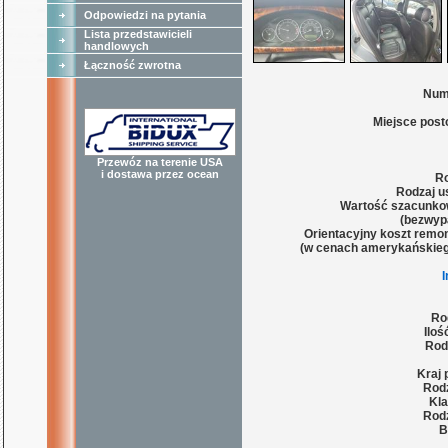
Odpowiedzi na pytania
Lista przedstawicieli
handlowych
Łączność zwrotna
Num
Miejsce post
Przewóz na terenie USA
i dostawa przez ocean
Ro
Rodzaj u
Wartość szacunko
(bezwyp
Orientacyjny koszt remon
(w cenach amerykańskieg
Ro
Iloś
Rod
Kraj 
Rodz
Kla
Rodz
B