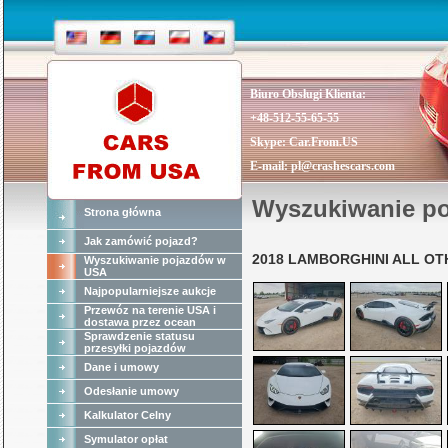
Biuro Obsługi Klienta:
+48-512-55-65-55
Skype:
Car.From.US
E-mail:
pl@crashescars.com
Wyszukiwanie p
Strona główna
Jak zamówić pojazd?
2018 LAMBORGHINI ALL OT
Wyszukiwanie pojazdów w
USA
Najpopularniejsze aukcje
Przewóz na terenie USA i
dostawa przez ocean
Sprawdzenie statusu
przesyłki pojazdów
Dane i umowy
Odesłanie umowy
Kalkulator Celny
Symulator opłat