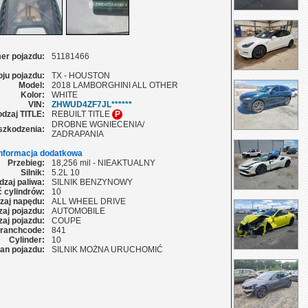
er pojazdu:
51181466
oju pojazdu:
TX - HOUSTON
Model:
2018 LAMBORGHINI ALL OTHER
Kolor:
WHITE
VIN:
ZHWUD4ZF7JL******
dzaj TITLE:
REBUILT TITLE
P
DROBNE WGNIECENIA/
szkodzenia:
ZADRAPANIA
Informacja dodatkowa
Przebieg:
18,256 mil - NIEAKTUALNY
Silnik:
5.2L 10
dzaj paliwa:
SILNIK BENZYNOWY
ć cylindrów:
10
zaj napędu:
ALL WHEEL DRIVE
aj pojazdu:
AUTOMOBILE
aj pojazdu:
COUPE
ranchcode:
841
Cylinder:
10
an pojazdu:
SILNIK MOŻNA URUCHOMIĆ