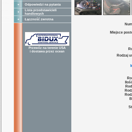
Odpowiedzi na pytania
Lista przedstawicieli
handlowych
Łączność zwrotna
Num
Miejsce post
Przewóz na terenie USA
Ro
i dostawa przez ocean
Rodzaj u
Ro
Iloś
Rod
Rodz
Rodz
B
St