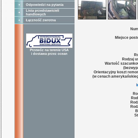
Odpowiedzi na pytania
Lista przedstawicieli
handlowych
Łączność zwrotna
Num
Miejsce post
Przewóz na terenie USA
i dostawa przez ocean
Ro
Rodzaj u
Wartość szacunko
(bezwyp
Orientacyjny koszt remon
(w cenach amerykańskieg
Ro
Rod
Rodz
Rodz
B
St