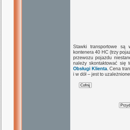
Stawki transportowe są 
kontenera 40 HC (trzy poj
przewozu pojazdu niestand
należy skontaktować się 
Obsługi Klienta
. Cena tra
i w dół – jest to uzależnio