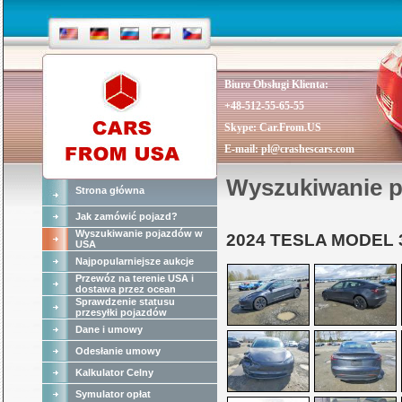
Biuro Obsługi Klienta:
+48-512-55-65-55
Skype:
Car.From.US
E-mail:
pl@crashescars.com
Wyszukiwanie 
Strona główna
Jak zamówić pojazd?
Wyszukiwanie pojazdów w
2024 TESLA MODEL 
USA
Najpopularniejsze aukcje
Przewóz na terenie USA i
dostawa przez ocean
Sprawdzenie statusu
przesyłki pojazdów
Dane i umowy
Odesłanie umowy
Kalkulator Celny
Symulator opłat