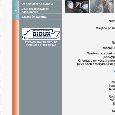
Odpowiedzi na pytania
Lista przedstawicieli
handlowych
Łączność zwrotna
Num
Miejsce post
Przewóz na terenie USA
Ro
i dostawa przez ocean
Rodzaj u
Wartość szacunko
(bezwyp
Orientacyjny koszt remon
(w cenach amerykańskieg
Ro
Iloś
Rod
Rodz
Rodz
B
St