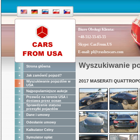
Biuro Obsługi Klienta:
+48-512-55-65-55
Skype:
Car.From.US
E-mail:
pl@crashescars.com
Wyszukiwanie p
Strona główna
Jak zamówić pojazd?
2017 MASERATI QUATTROP
Wyszukiwanie pojazdów w
USA
Najpopularniejsze aukcje
Przewóz na terenie USA i
dostawa przez ocean
Sprawdzenie statusu
przesyłki pojazdów
Dane i umowy
Odesłanie umowy
Kalkulator Celny
Symulator opłat