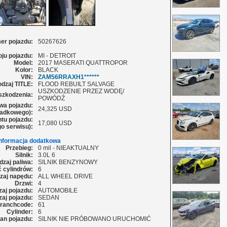
er pojazdu:
50267626
oju pojazdu:
MI - DETROIT
Model:
2017 MASERATI QUATTROPOR
Kolor:
BLACK
VIN:
ZAM56RRAXH1******
dzaj TITLE:
FLOOD REBUILT SALVAGE
USZKODZENIE PRZEZ WODĘ/
szkodzenia:
POWÓDŹ
wa pojazdu:
24,325 USD
adkowego):
tu pojazdu:
17,080 USD
o serwisu):
Informacja dodatkowa
Przebieg:
0 mil - NIEAKTUALNY
Silnik:
3.0L 6
dzaj paliwa:
SILNIK BENZYNOWY
ć cylindrów:
6
zaj napędu:
ALL WHEEL DRIVE
Drzwi:
4
aj pojazdu:
AUTOMOBILE
aj pojazdu:
SEDAN
ranchcode:
61
Cylinder:
6
an pojazdu:
SILNIK NIE PRÓBOWANO URUCHOMIĆ