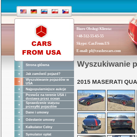
Biuro Obsługi Klienta:
+48-512-55-65-55
Skype:
Car.From.US
E-mail:
pl@crashescars.com
Wyszukiwanie 
Strona główna
Jak zamówić pojazd?
Wyszukiwanie pojazdów w
2015 MASERATI QU
USA
Najpopularniejsze aukcje
Przewóz na terenie USA i
dostawa przez ocean
Sprawdzenie statusu
przesyłki pojazdów
Dane i umowy
Odesłanie umowy
Kalkulator Celny
Symulator opłat