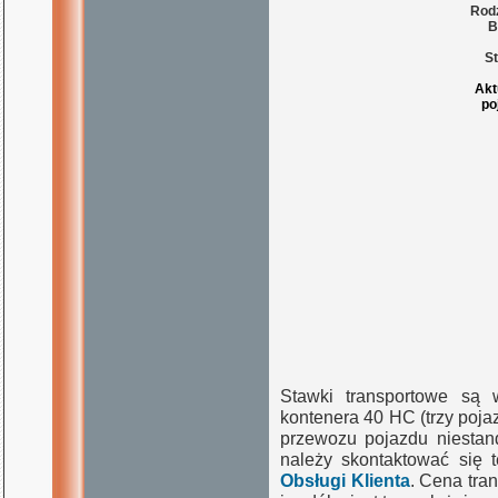
Rodz
B
St
Akt
po
Stawki transportowe są 
kontenera 40 HC (trzy poj
przewozu pojazdu niestand
należy skontaktować się 
Obsługi Klienta
. Cena tra