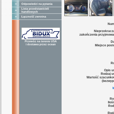
Odpowiedzi na pytania
Lista przedstawicieli
handlowych
Łączność zwrotna
Num
Nieprzekracza
zakończenia przyjmowa
Przewóz na terenie USA
Da
i dostawa przez ocean
Miejsce post
Ro
Opis u
Rodzaj u
Wartość szacunko
(bezwyp
Ro
Iloś
Rod
Rodz