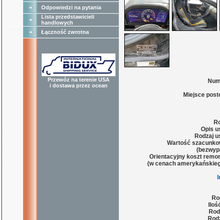
Odpowiedzi na pytania
Lista przedstawicieli
handlowych
Łączność zwrotna
Przewóz na terenie USA
Num
i dostawa przez ocean
Miejsce post
Ro
Opis u
Rodzaj u
Wartość szacunko
(bezwyp
Orientacyjny koszt remon
(w cenach amerykańskieg
Ro
Iloś
Rod
Rodz