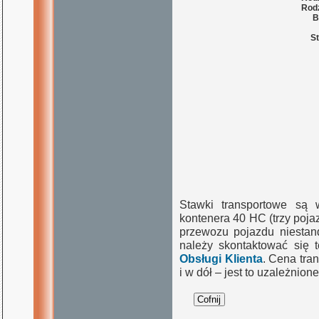
Rodz
B
St
Stawki transportowe są 
kontenera 40 HC (trzy poj
przewozu pojazdu niestand
należy skontaktować się 
Obsługi Klienta
. Cena tra
i w dół – jest to uzależnio