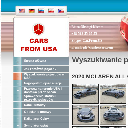
Biuro Obsługi Klienta:
+48-512-55-65-55
Skype:
Car.From.US
E-mail:
pl@crashescars.com
Wyszukiwanie 
Strona główna
Jak zamówić pojazd?
Wyszukiwanie pojazdów w
2020 MCLAREN ALL
USA
Najpopularniejsze aukcje
Przewóz na terenie USA i
dostawa przez ocean
Sprawdzenie statusu
przesyłki pojazdów
Dane i umowy
Odesłanie umowy
Kalkulator Celny
Symulator opłat