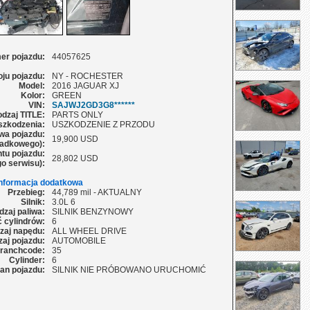
er pojazdu:
44057625
oju pojazdu:
NY - ROCHESTER
Model:
2016 JAGUAR XJ
Kolor:
GREEN
VIN:
SAJWJ2GD3G8******
dzaj TITLE:
PARTS ONLY
szkodzenia:
USZKODZENIE Z PRZODU
wa pojazdu:
19,900 USD
adkowego):
tu pojazdu:
28,802 USD
o serwisu):
Informacja dodatkowa
Przebieg:
44,789 mil - AKTUALNY
Silnik:
3.0L 6
dzaj paliwa:
SILNIK BENZYNOWY
ć cylindrów:
6
zaj napędu:
ALL WHEEL DRIVE
aj pojazdu:
AUTOMOBILE
ranchcode:
35
Cylinder:
6
an pojazdu:
SILNIK NIE PRÓBOWANO URUCHOMIĆ