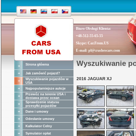
Biuro Obsługi Klienta:
+48-512-55-65-55
Skype:
Car.From.US
E-mail:
pl@crashescars.com
Wyszukiwanie p
Strona główna
Jak zamówić pojazd?
2016 JAGUAR XJ
Wyszukiwanie pojazdów w
USA
Najpopularniejsze aukcje
Przewóz na terenie USA i
dostawa przez ocean
Sprawdzenie statusu
przesyłki pojazdów
Dane i umowy
Odesłanie umowy
Kalkulator Celny
Symulator opłat