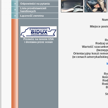
Odpowiedzi na pytania
Lista przedstawicieli
handlowych
Łączność zwrotna
Num
Miejsce post
Przewóz na terenie USA
Ro
i dostawa przez ocean
Rodzaj u
Wartość szacunko
(bezwyp
Orientacyjny koszt remon
(w cenach amerykańskieg
Ro
Iloś
Rod
Rodz
B
St