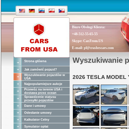
Biuro Obsługi Klienta:
+48-512-55-65-55
Skype:
Car.From.US
E-mail:
pl@crashescars.com
Wyszukiwanie 
Strona główna
Jak zamówić pojazd?
Wyszukiwanie pojazdów w
2026 TESLA MODEL 
USA
Najpopularniejsze aukcje
Przewóz na terenie USA i
dostawa przez ocean
Sprawdzenie statusu
przesyłki pojazdów
Dane i umowy
Odesłanie umowy
Kalkulator Celny
Symulator opłat