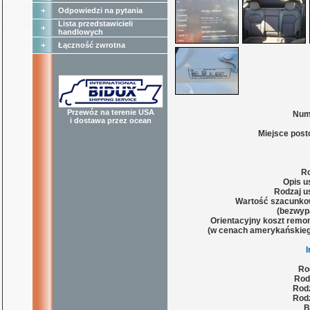
Odpowiedzi na pytania
Lista przedstawicieli
handlowych
Łączność zwrotna
Przewóz na terenie USA
Num
i dostawa przez ocean
Miejsce post
Ro
Opis u
Rodzaj u
Wartość szacunko
(bezwyp
Orientacyjny koszt remon
(w cenach amerykańskieg
Ro
Rod
Rodz
Rodz
B