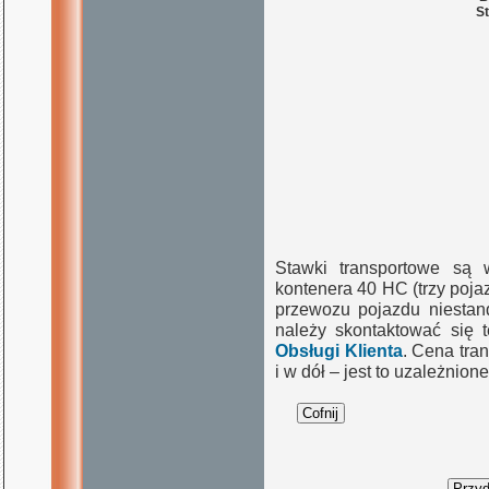
St
Stawki transportowe są 
kontenera 40 HC (trzy poj
przewozu pojazdu niestand
należy skontaktować się 
Obsługi Klienta
. Cena tra
i w dół – jest to uzależnio